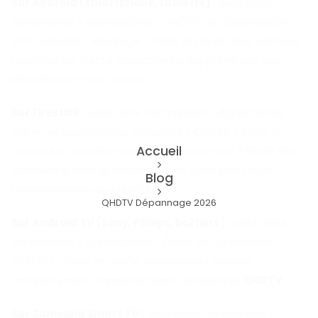
Sur Android (smartphone, tablette) :
Allez dans
Paramètres > Applications > QHDTV (ou l'application
IPTV utilisée) > Stockage > Vider le cache
. Puis relancez
l'application. Cette opération ne supprime pas vos
identifiants ni vos favoris.
Sur Firestick :
Allez dans
Paramètres > Applications >
Gérer les applications installées > QHDTV > Vider le
Accueil
cache
. Sur certains modèles, sélectionnez
Effacer les
données
si vider le cache seul ne suffit pas (vous
Blog
devrez resaisir vos identifiants).
QHDTV Dépannage 2026
Sur Android TV (Sony, Philips, boîtiers) :
Allez dans
Paramètres > Applications > [Nom de l'application
QHDTV] > Vider le cache
. Redémarrez ensuite
complètement l'appareil avant de relancer
QHDTV
.
Sur Samsung Smart TV :
Allez dans
Paramètres >