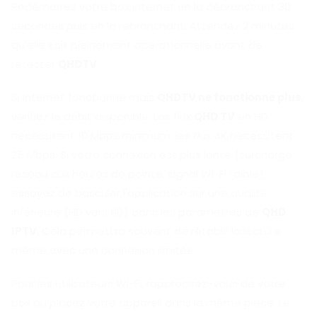
Redémarrez votre box internet en la débranchant 30
secondes puis en la rebranchant. Attendez 2 minutes
qu'elle soit pleinement opérationnelle avant de
retester
QHDTV
.
Si Internet fonctionne mais
QHDTV ne fonctionne plus
,
vérifiez le débit disponible. Les flux
QHD TV
en HD
nécessitent 10 Mbps minimum, les flux 4K nécessitent
25 Mbps. Si votre connexion est plus lente (surcharge
réseau aux heures de pointe, signal Wi-Fi faible),
essayez de basculer l'application sur une qualité
inférieure (HD vers SD) dans les paramètres de
QHD
IPTV
. Cela permettra souvent de rétablir la lecture
même avec une connexion limitée.
Pour les utilisateurs Wi-Fi, rapprochez-vous de votre
box ou placez votre appareil dans la même pièce. Le