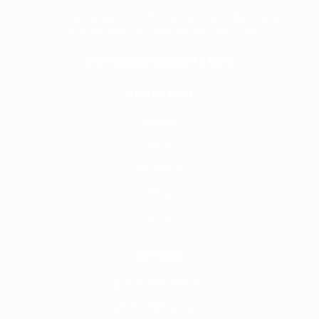
QHDTV est le service IPTV premium de référence en
France. 35 000+ chaînes 4K, 100 000+ VOD.
WhatsApp Support 24h/7j
NAVIGATION
Accueil
Tarifs
Installation
Blog
Contact
ARTICLES
QHDTV APK Android
QHDTV Samsung TV