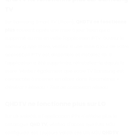
TV
Sur Samsung Smart TV (Tizen),
QHDTV ne fonctionne
plus
souvent après une mise à jour Tizen qui a
supprimé ou mis en veille l'application IPTV. Ouvrez le
Samsung App Store, vérifiez si une mise à jour de votre
application IPTV est disponible et installez-la. Si
l'application a été supprimée, réinstallez-la depuis le
store. Vérifiez également que votre TV Samsung est
connectée à Internet en allant dans
Paramètres >
Général > Réseau > Test de connexion réseau
.
QHDTV ne fonctionne plus sur LG
Sur LG webOS, si l'application IPTV n'affiche plus le
catalogue
QHD TV
, vérifiez d'abord que l'URL M3U
configurée est toujours valide. Les URL M3U
QHDTV