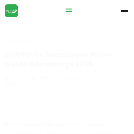
Dépannage
QHDTV Ne Fonctionne Plus —
Guide Dépannage 2026
18 avril 2026
9 min de lecture
Équipe QHDTV
Guide vérifié 2026
QHDTV ne fonctionne plus
sur votre appareil ? Pas de
panique. Dans l'immense majorité des cas, le problème