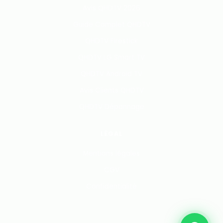
Avis QHDTV 2026
Guide Complet QHDTV
QHDTV Firestick
QHDTV LG Smart TV
QHDTV Android TV
Avis Clients QHDTV
QHDTV Dépannage
LÉGAL
Mentions légales
CGV
Confidentialité