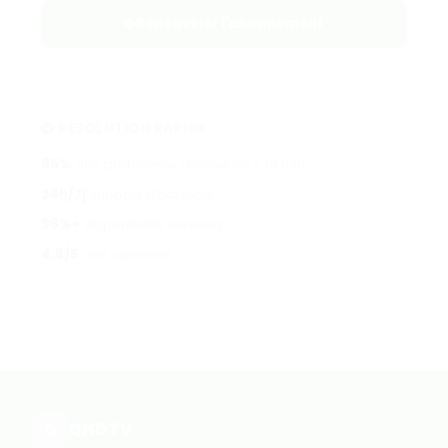
Renouveler l'abonnement
RÉSOLUTION RAPIDE
95%
des problèmes résolus en < 10 min
24h/7j
support WhatsApp
99%+
disponibilité serveurs
4.8/5
avis abonnés
QHD
TV
Q