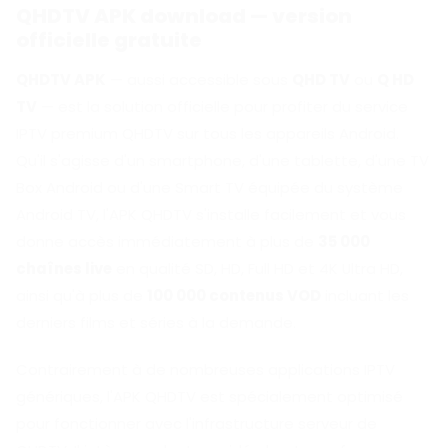
QHDTV APK download — version
officielle gratuite
QHDTV APK
— aussi accessible sous
QHD TV
ou
Q HD
TV
— est la solution officielle pour profiter du service
IPTV premium QHDTV sur tous les appareils Android.
Qu'il s'agisse d'un smartphone, d'une tablette, d'une TV
Box Android ou d'une Smart TV équipée du système
Android TV, l'APK QHDTV s'installe facilement et vous
donne accès immédiatement à plus de
35 000
chaînes live
en qualité SD, HD, Full HD et 4K Ultra HD,
ainsi qu'à plus de
100 000 contenus VOD
incluant les
derniers films et séries à la demande.
Contrairement à de nombreuses applications IPTV
génériques, l'APK QHDTV est spécialement optimisé
pour fonctionner avec l'infrastructure serveur de