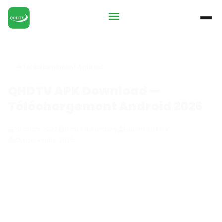
Téléchargement Android
QHDTV APK Download —
Téléchargement Android 2026
30 mars 2026
8 min de lecture
Équipe QHDTV
Guide vérifié 2026