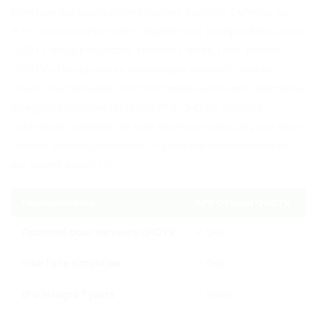
Bien que les applications tierces comme TiviMate ou
IPTV Smarters Pro soient également compatibles avec
QHDTV via le protocole Xtream Codes, l'APK officiel
QHDTV offre plusieurs avantages exclusifs : accès
direct aux nouvelles fonctionnalités en avant-première,
intégration native du guide EPG QHDTV, support
technique optimisé, et une interface conçue pour être
utilisée confortablement à la fois sur smartphone et
sur grand écran TV.
Fonctionnalité
APK Officiel QHDTV
A
Optimisé pour serveurs QHDTV
✓ Oui
P
Interface simplifiée
✓ Oui
V
EPG intégré 7 jours
✓ Natif
C