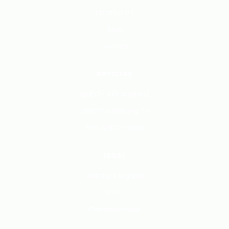
Installation
Blog
Contact
ARTICLES
QHDTV APK Android
QHDTV Samsung TV
Avis QHDTV 2026
LÉGAL
Mentions légales
CGV
Confidentialité