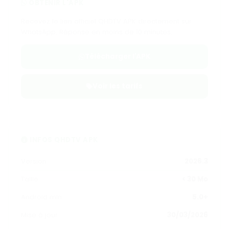
OBTENIR L'APK
Recevez le lien officiel QHDTV APK directement sur
WhatsApp. Réponse en moins de 10 minutes.
Télécharger l'APK
Voir les tarifs
INFOS QHDTV APK
Version
2026.3
Taille
< 30 Mo
Android min.
5.0+
Mise à jour
30/03/2026