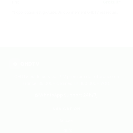
Prix
Gratuit*
*L'application est gratuite. Un abonnement QHDTV est requis.
QHD
TV
Q
QHDTV est le service IPTV premium de référence en
France. 35 000+ chaînes 4K, 100 000+ VOD.
WhatsApp Support 24h/7j
NAVIGATION
Accueil
Tarifs