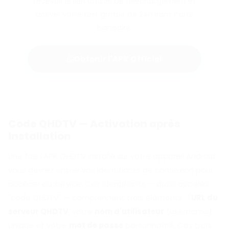
recevoir le lien officiel de téléchargement et
activer votre test gratuit de 24h sans carte
bancaire.
Obtenir l'APK Officiel
Code QHDTV — Activation après
Installation
Une fois l'APK QHDTV installé sur votre appareil Android,
vous devrez entrer vos identifiants de connexion pour
accéder au service. Ces identifiants — aussi appelés
"code QHDTV" — comprennent trois éléments : l'
URL du
serveur QHDTV
, votre
nom d'utilisateur
(username)
unique et votre
mot de passe
personnalisé. Ces trois