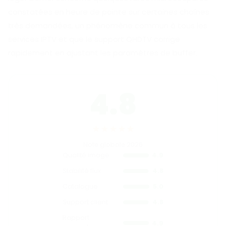
constatées en heure de pointe sur certaines chaînes
très demandées, un phénomène commun à tous les
services IPTV et que le support QHDTV corrige
rapidement en ajustant les paramètres de buffer.
4.8
★★★★★
Note globale 2026
Qualité image
4.9
Stabilité flux
4.8
Catalogue
5.0
Support client
4.8
Rapport
4.9