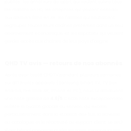
publics : les amateurs de sport qui veulent suivre tous
les matchs en HD, les cinéphiles qui veulent accéder
aux derniers films en 4K, les familles qui souhaitent
regrouper toutes leurs chaînes préférées dans un seul
abonnement économique, et les expatriés qui veulent
garder accès aux chaînes de leur pays d'origine.
QHD TV avis — retours de nos abonnés
Après avoir testé QHDTV pendant plusieurs semaines
sur différents appareils (Samsung Smart TV, TV Box
Android, Fire Stick 4K, iPhone et PC), nous lui attribuons
une note globale de
4.8/5
. Cette note exceptionnelle
reflète la qualité globale du service, qui excelle
particulièrement dans la stabilité des flux, la richesse
du catalogue et la réactivité du support client. Le seul
léger bémol concerne quelques rares microcoupures