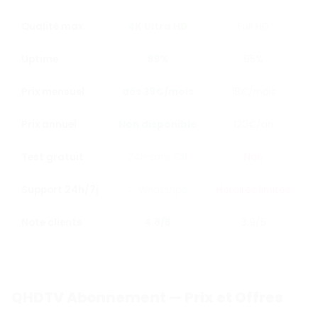
Qualité max.
4K Ultra HD
Full HD
Uptime
99%
95%
Prix mensuel
dès 39€/mois
18€/mois
Prix annuel
Non disponible
120€/an
Test gratuit
24h sans CB
Non
Support 24h/7j
✓ WhatsApp
Horaires limités
E
Note clients
4.8/5
3.9/5
QHDTV Abonnement — Prix et Offres