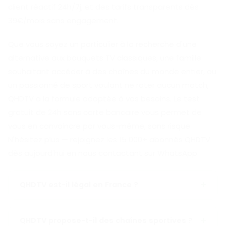
client réactif 24h/7j, et des tarifs transparents dès
39€/mois sans engagement.
Que vous soyez un particulier à la recherche d'une
alternative aux bouquets TV classiques, une famille
souhaitant accéder à des chaînes du monde entier, ou
un passionné de sport voulant ne rater aucun match,
QHDTV a la formule adaptée à vos besoins. Le test
gratuit de 24h sans carte bancaire vous permet de
vous en convaincre par vous-même, sans risque.
N'hésitez plus — rejoignez les 15 000+ abonnés QHDTV
dès aujourd'hui en nous contactant sur WhatsApp.
QHDTV est-il légal en France ?
L'utilisation d'un service de streaming IPTV relève
QHDTV propose-t-il des chaînes sportives ?