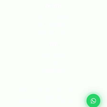
ARTICLES
QHDTV APK Android
QHDTV Samsung TV
Avis QHDTV 2026
LÉGAL
Mentions légales
CGV
Confidentialité
qhdtv avis
| qhd tv avis 2026 | meilleur iptv france | qhdtv test
| qhdtv note
© 2026 QHDTV — qhd-tv.fr — Tous droits réservés