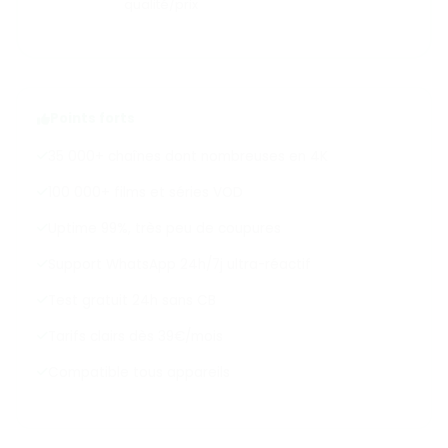
qualité/prix
Points forts
35 000+ chaînes dont nombreuses en 4K
100 000+ films et séries VOD
Uptime 99%, très peu de coupures
Support WhatsApp 24h/7j ultra-réactif
Test gratuit 24h sans CB
Tarifs clairs dès 39€/mois
Compatible tous appareils