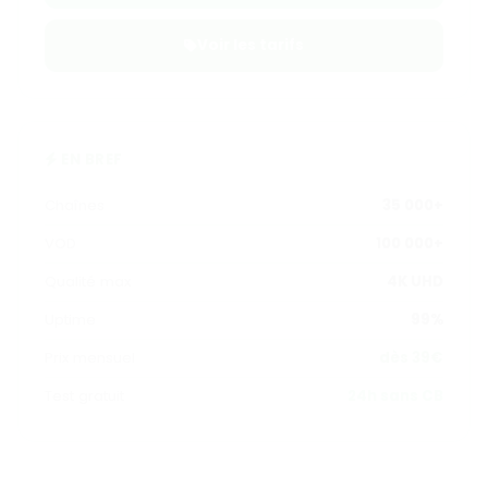
Voir les tarifs
EN BREF
Chaînes
35 000+
VOD
100 000+
Qualité max
4K UHD
Uptime
99%
Prix mensuel
dès 39€
Test gratuit
24h sans CB