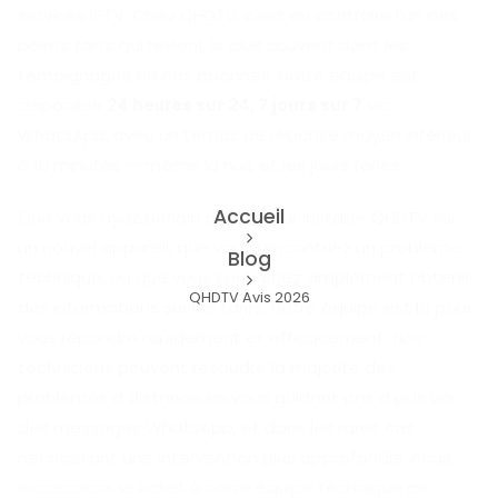
services IPTV. Chez QHDTV, c'est au contraire l'un des
points forts qui revient le plus souvent dans les
témoignages de nos abonnés. Notre équipe est
disponible
24 heures sur 24, 7 jours sur 7
via
WhatsApp, avec un temps de réponse moyen inférieur
à 10 minutes — même la nuit et les jours fériés.
Accueil
Que vous ayez besoin d'aide pour installer QHDTV sur
un nouvel appareil, que vous rencontriez un problème
Blog
technique, ou que vous souhaitiez simplement obtenir
QHDTV Avis 2026
des informations sur les tarifs, notre équipe est là pour
vous répondre rapidement et efficacement. Nos
techniciens peuvent résoudre la majorité des
problèmes à distance en vous guidant pas à pas via
des messages WhatsApp, et dans les rares cas
nécessitant une intervention plus approfondie, nous
escaladons le ticket à notre équipe technique de