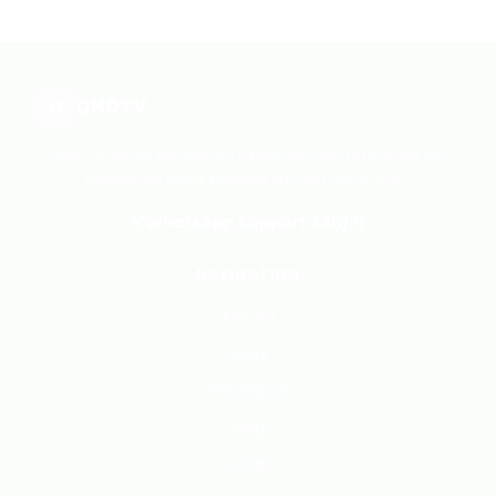
QHD
TV
Q
QHDTV est le service IPTV premium de référence en
France. 35 000+ chaînes 4K, 100 000+ VOD.
WhatsApp Support 24h/7j
NAVIGATION
Accueil
Tarifs
Installation
Blog
Contact