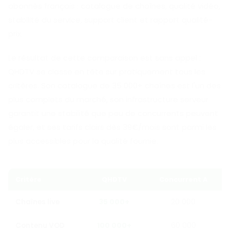
abonnés français : catalogue de chaînes, qualité vidéo,
stabilité du service, support client et rapport qualité-
prix.
Le résultat de cette comparaison est sans appel :
QHDTV se classe en tête sur pratiquement tous les
critères. Son catalogue de 35 000+ chaînes est l'un des
plus complets du marché, son infrastructure serveur
garantit une stabilité que peu de concurrents peuvent
égaler, et ses tarifs clairs dès 39€/mois sont parmi les
plus accessibles pour la qualité fournie.
Critère
QHDTV
Concurrent A
Chaînes live
35 000+
20 000
Contenu VOD
100 000+
60 000