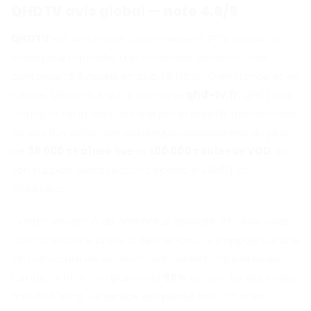
QHDTV avis global — note 4.8/5
QHDTV
est un service d'abonnement IPTV premium
lancé pour répondre à la demande croissante de
contenus télévisuels en qualité Ultra HD en France et en
Europe. Disponible sur le domaine
qhd-tv.fr
, QHDTV se
distingue de la concurrence par la qualité irréprochable
de ses flux vidéo, son catalogue exceptionnel de plus
de
35 000 chaînes live
et
100 000 contenus VOD
, et
son support client réactif disponible 24h/7j via
WhatsApp.
Contrairement à de nombreux services IPTV low-cost
dont la stabilité laisse à désirer, QHDTV s'appuie sur une
infrastructure de serveurs redondants implantés en
Europe, offrant un uptime de
99%
et des flux optimisés
anti-buffering. Le service est pensé pour tous les