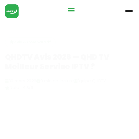
Avis & Comparatif
QHDTV Avis 2026 — QHD TV
Meilleur Service IPTV ?
30 mars 2026
9 min de lecture
Équipe QHDTV
Note : 4.8/5