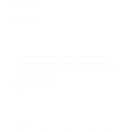
Amina K. — Lyon
22 mars 2026
★★★★☆
"Très bon service. L'APK sur ma TV Box Android tourne
parfaitement. Le catalogue VOD est immense. Le
support a résolu mon problème de buffer rapidement."
Julien M. — Marseille
8 mars 2026
★★★★★
"Toutes les chaînes marocaines et françaises en HD